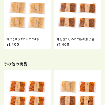
味つきサラダたけのこ4個
味付きたけのこご飯の素（2合
用）4個
¥1,400
¥1,400
その他の商品